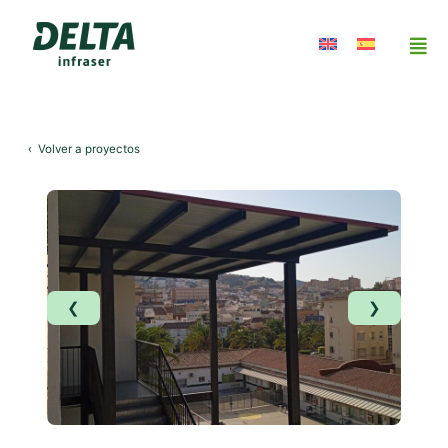
‹
Volver a proyectos
❮
❯