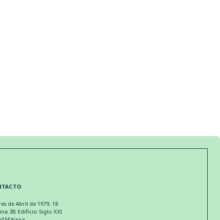
NTACTO
res de Abril de 1979, 18
ina 3B Edificio Siglo XXI
04 Málaga