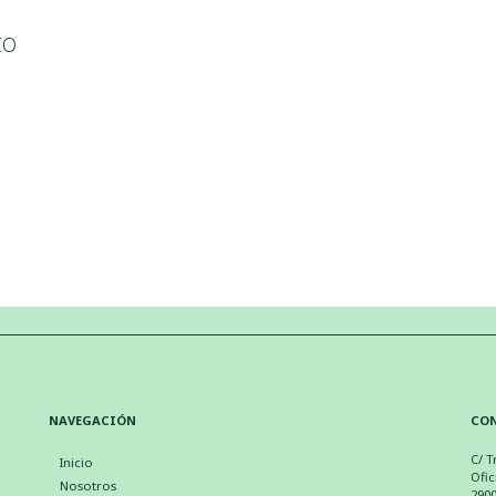
IO
NAVEGACIÓN
CO
C/ T
Inicio
Ofic
Nosotros
290