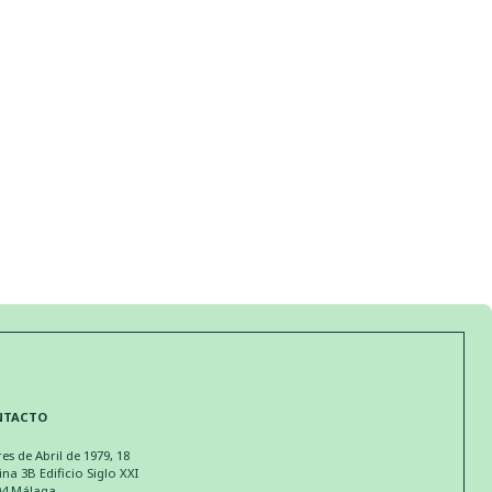
NTACTO
res de Abril de 1979, 18
ina 3B Edificio Siglo XXI
04 Málaga